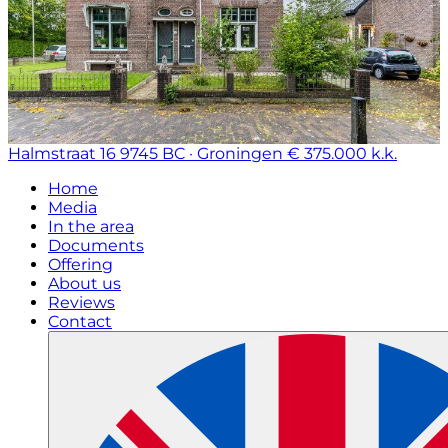
Halmstraat 16
9745 BC · Groningen
€ 375.000 k.k.
Home
Media
In the area
Documents
Offering
About us
Reviews
Contact