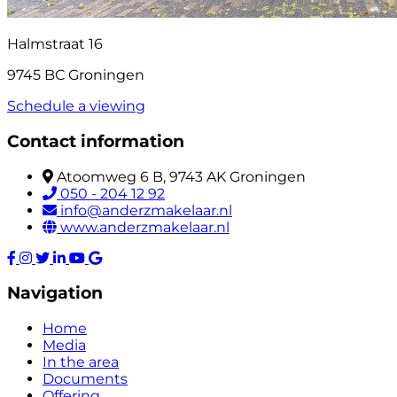
Halmstraat 16
9745 BC Groningen
Schedule a viewing
Contact information
Atoomweg 6 B, 9743 AK Groningen
050 - 204 12 92
info@anderzmakelaar.nl
www.anderzmakelaar.nl
Navigation
Home
Media
In the area
Documents
Offering