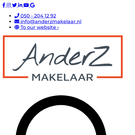
050 - 204 12 92
info@anderzmakelaar.nl
To our website ›